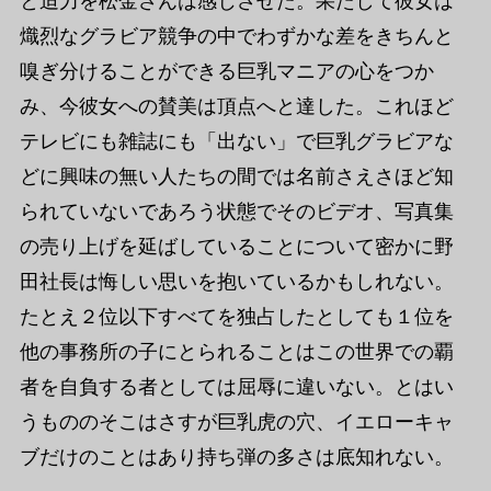
と迫力を松金さんは感じさせた。果たして彼女は
熾烈なグラビア競争の中でわずかな差をきちんと
嗅ぎ分けることができる巨乳マニアの心をつか
み、今彼女への賛美は頂点へと達した。これほど
テレビにも雑誌にも「出ない」で巨乳グラビアな
どに興味の無い人たちの間では名前さえさほど知
られていないであろう状態でそのビデオ、写真集
の売り上げを延ばしていることについて密かに野
田社長は悔しい思いを抱いているかもしれない。
たとえ２位以下すべてを独占したとしても１位を
他の事務所の子にとられることはこの世界での覇
者を自負する者としては屈辱に違いない。とはい
うもののそこはさすが巨乳虎の穴、イエローキャ
ブだけのことはあり持ち弾の多さは底知れない。