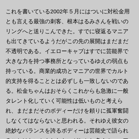
これを書いている2002年５月にはついに対松金用
とも言える最強の刺客、根本はるみさんを戦いの
リングへと送りこんできた。すでに寝返るマニア
も出てきているようだがこの先の展開はまだまだ
不透明である。イエローキャブはすでに芸能界で
大きな力を持つ事務所となっているゆえの弱点も
持っている。商業的成功とマニアの世界でカルト
的支持を得ることとは必ずしも一致しないのであ
る。松金ちゃんはおそらくこれからも急激に一般
タレント化していく可能性は低いものと考えら
れ、まだまだそのボディーだけを頼りに孤軍奮闘
しなくてはならないと思われる。それゆえ彼女の
絶妙なバランスを誇るボディーは芸能史で語られ