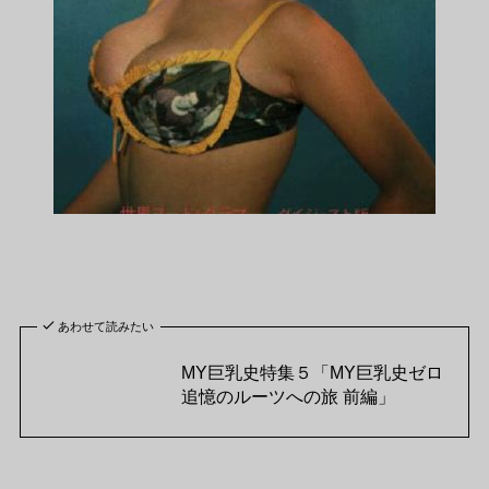
あわせて読みたい
MY巨乳史特集５「MY巨乳史ゼロ
追憶のルーツへの旅 前編」