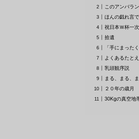
このアンバラ
ほんの戯れ言
祝日本Ｗ杯一
拾遺
「手にまった
よくあるたと
乳頭観序説
まる、まる、
２０年の歳月
30Kgの真空地