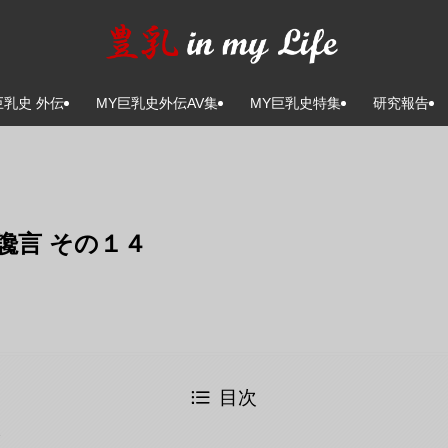
巨乳史 外伝
MY巨乳史外伝AV集
MY巨乳史特集
研究報告
讒言 その１４
目次
会