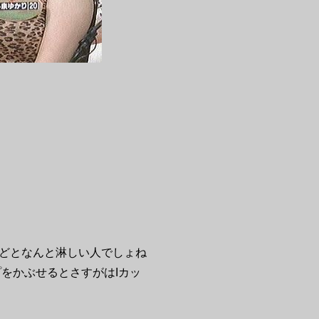
どとなんと淋しい人でしょね
プをかぶせるとさすがはIカッ