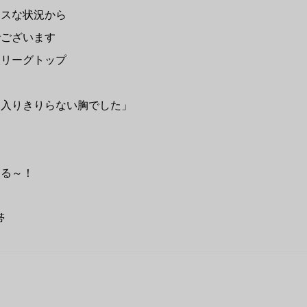
ンスな状況から
でございます
次リーグトップ
く入りきりらない胸でした」
え
まる～！
帯