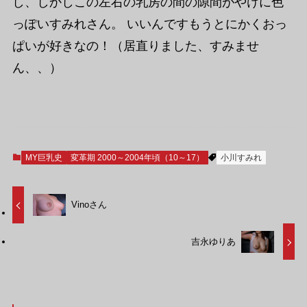
し、しかしこの左右の乳房の間の隙間がやけに色
っぽいすみれさん。 いいんですもうとにかくおっ
ぱいが好きなの！（居直りました、すみませ
ん、、）
MY巨乳史
変革期 2000～2004年頃（10～17）
小川すみれ
Vinoさん
吉永ゆりあ