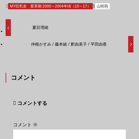
MY巨乳史
変革期 2000～2004年頃（10～17）
山咲萌
夏目理緒
仲根かすみ / 藤本綾 / 釈由美子 / 平田由香
コメント
コメントする
コメント
※