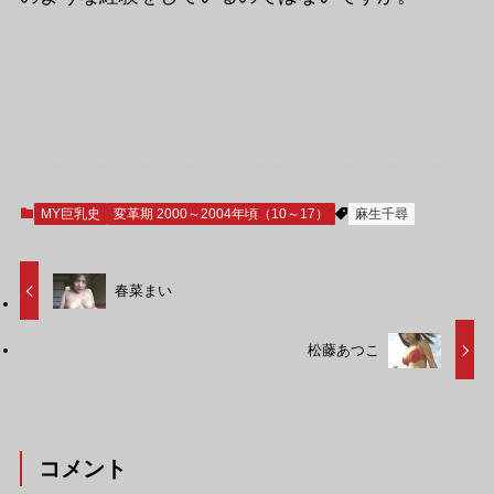
MY巨乳史
変革期 2000～2004年頃（10～17）
麻生千尋
春菜まい
松藤あつこ
コメント