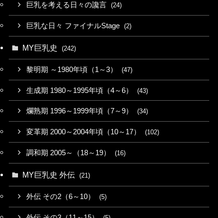
巨乳を考える日々の讒言
(24)
巨乳な日々 ファイナルStage
(2)
MY巨乳史
(242)
黎明期 ～1980年頃（1～3）
(47)
生成期 1980～1995年頃（4～6）
(43)
爛熟期 1996～1999年頃（7～9）
(34)
変革期 2000～2004年頃（10～17）
(102)
調和期 2005～（18～19）
(16)
MY巨乳史 外伝
(21)
外伝 その2（6～10）
(5)
外伝 その3（11～15）
(5)