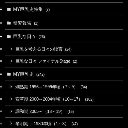
MY巨乳史特集
(7)
研究報告
(2)
巨乳な日々
(26)
巨乳を考える日々の讒言
(24)
巨乳な日々 ファイナルStage
(2)
MY巨乳史
(242)
爛熟期 1996～1999年頃（7～9）
(34)
変革期 2000～2004年頃（10～17）
(102)
調和期 2005～（18～19）
(16)
黎明期 ～1980年頃（1～3）
(47)